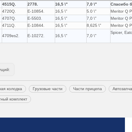
4515Q.
2778.
16,5 \"
7,0 \"
Спасибо б
4720Q.
E-10854.
16,5 \"
5.0 \"
Meritor Q Pl
4707Q.
E-5503.
16,5 \"
7,0 \"
Meritor Q Pl
4711Q.
E-10844.
16,5 \"
8,625 \"
Meritor Q Pl
Spicer, Eat
4709es2.
E-10272.
16,5 \"
7,0 \"
ущий:
ая колодка
Грузовые части
Части прицепа
Автозапча
тный комплект