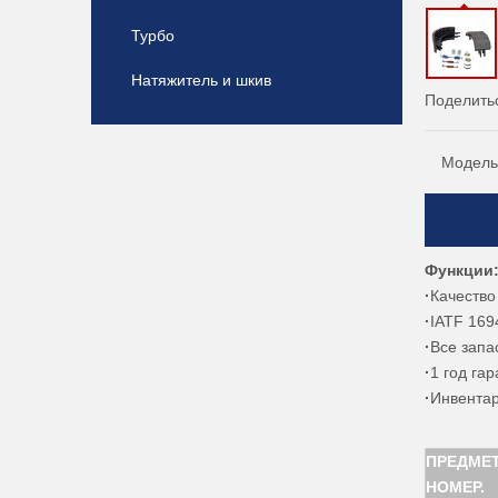
Турбо
Натяжитель и шкив
Поделитьс
Модель
Функции
·
Качеств
·
IATF 169
·
Все запа
·
1 год га
·
Инвентар
ПРЕДМЕ
НОМЕР.