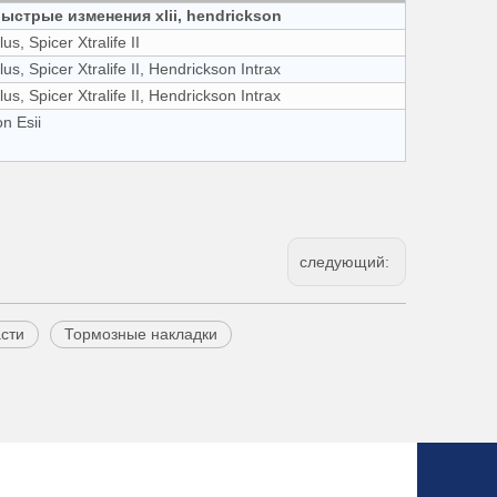
ыстрые изменения xlii, hendrickson
us, Spicer Xtralife II
us, Spicer Xtralife II, Hendrickson Intrax
us, Spicer Xtralife II, Hendrickson Intrax
on Esii
следующий:
сти
Тормозные накладки