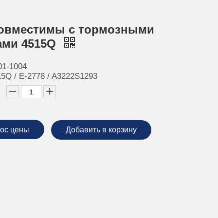
совместимы с тормозными
ами 4515Q
01-1004
15Q / E-2778 / A3222S1293
ос цены
Добавить в корзину