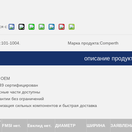
я с:
:
101-1004.
Марка продукта:
Comperth
описание продук
:
о OEM
49 сертифицирован
сные части доступны
рантии без ограничений
изация сильных компонентов и быстрая доставка
Т
FMSI нет.
Евклид нет.
ДИАМЕТР
ШИРИНА
ЗАЯВЛЕН