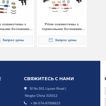
e совместимы с
Prime совместимы с
зными ботинками
тормозными ботинками
4515Q
4702Q
Запрос цены
Запрос цены
Е
СВЯЖИТЕСЬ С НАМИ
5f No.501 Liyuan Road |

Ningbo China 315012

+ 86-574-87006623