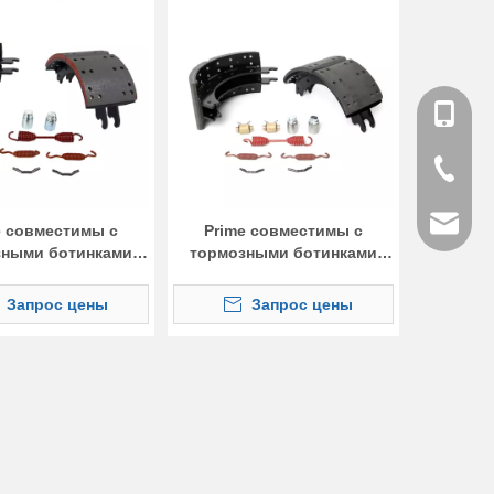
Мобиль
Tel
Email
e совместимы с
Prime совместимы с
зными ботинками
тормозными ботинками
4707Q
4720Q
Запрос цены
Запрос цены