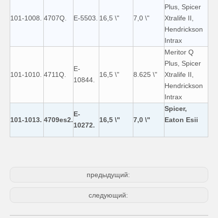
Plus, Spicer
101-1008.
4707Q.
E-5503.
16,5 \"
7,0 \"
Xtralife II,
Hendrickson
Intrax
Meritor Q
Plus, Spicer
E-
101-1010.
4711Q.
16,5 \"
8.625 \"
Xtralife II,
10844.
Hendrickson
Intrax
Spicer,
E-
101-1013.
4709es2.
16,5 \"
7,0 \"
Eaton Esii
10272.
предыдущий:
следующий: