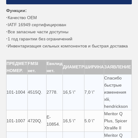
Функции:
·
Качество OEM
·
IATF 16949 сертифицирован
·
Все запасные части доступны
·
1 год гарантии без ограничений
·
Инвентаризация сильных компонентов и быстрая доставка
ПРЕДМЕТ
FMSI
Евклид
ДИАМЕТР
ШИРИНА
ЗАЯВЛЕНИЕ
НОМЕР.
нет.
нет.
Спасибо
быстрые
101-1004
4515Q.
2778.
16,5 \"
7,0 \"
изменения
xlii,
hendrickson
Meritor Q
E-
101-1007
4720Q.
16,5 \"
5.0 \"
Plus, Spicer
10854.
Xtralife II
Meritor Q