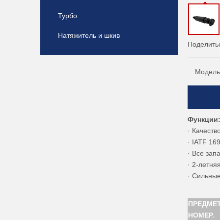
Турбо
Натяжитель и шкив
Поделитьс
Модель
Функции
· Качест
· IATF 1
· Все зап
· 2-летня
· Сильны
ПРЕДМЕ
НОМЕР.