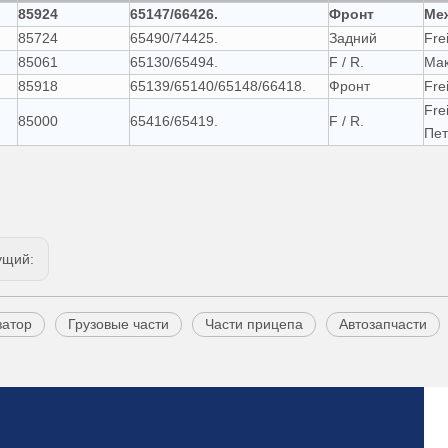
85924
65147/66426.
Фронт
Ме
85724
65490/74425.
Задний
Fre
85061
65130/65494.
F / R.
Мак
85918
65139/65140/65148/66418.
Фронт
Fre
Fre
85000
65416/65419.
F / R.
Пет
ущий:
затор
Грузовые части
Части прицепа
Автозапчасти