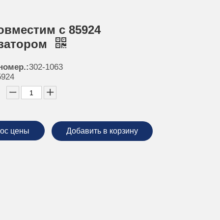
овместим с 85924
затором
номер.:
302-1063
5924
ос цены
Добавить в корзину