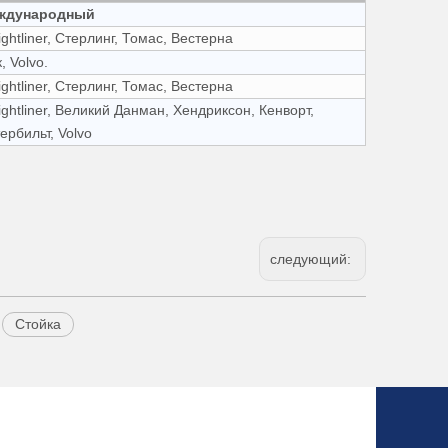
ждународный
ightliner, Стерлинг, Томас, Вестерна
, Volvo.
ightliner, Стерлинг, Томас, Вестерна
ightliner, Великий Данман, Хендриксон, Кенворт,
ербильт, Volvo
следующий:
Стойка