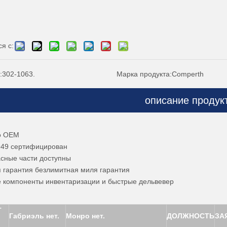
я с:
:
302-1063.
Марка продукта:
Comperth
описание продук
:
во OEM
6949 сертифицирован
асные части доступны
я гарантия безлимитная миля гарантия
е компоненты инвентаризации и быстрые дельвевер
Т
Габриэль нет.
Монро нет.
ДОЛЖНОСТЬ
ЗА