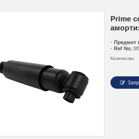
Prime с
аморти
· Предмет 
· Ref No.:
8
Количество:
Запр